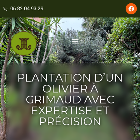
principal
06 82 04 93 29
Les Jardins de Julien
Votre jardinier paysagiste
Nos services
PLANTATION D’UN
OLIVIER À
GRIMAUD AVEC
EXPERTISE ET
PRÉCISION