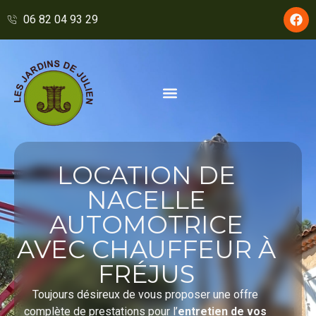
principal
06 82 04 93 29
Les Jardins de Julien
Votre jardinier paysagiste
Nos services
LOCATION DE
NACELLE
AUTOMOTRICE
AVEC CHAUFFEUR À
FRÉJUS
Toujours désireux de vous proposer une offre
complète de prestations pour l’
entretien de vos