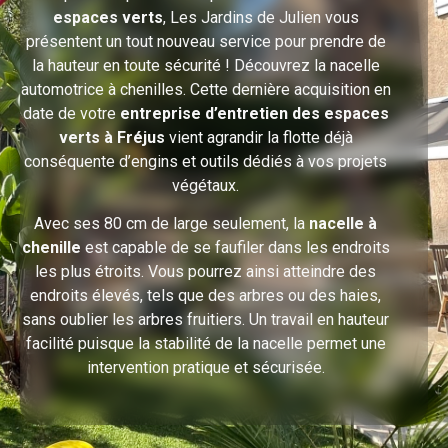
espaces verts
,
Les Jardins de Julien
vous
présentent un tout nouveau service pour prendre de
la hauteur en toute sécurité ! Découvrez la nacelle
automotrice à chenilles. Cette dernière acquisition en
date de votre
entreprise d’entretien des espaces
verts à Fréjus
vient agrandir la flotte déjà
conséquente d’engins et outils dédiés à vos projets
végétaux.
Avec ses 80 cm de large seulement, la
nacelle à
chenille
est capable de se faufiler dans les endroits
les plus étroits. Vous pourrez ainsi atteindre des
endroits élevés, tels que des arbres ou des haies,
sans oublier les arbres fruitiers. Un travail en hauteur
facilité puisque la stabilité de la nacelle permet une
intervention pratique et sécurisée.