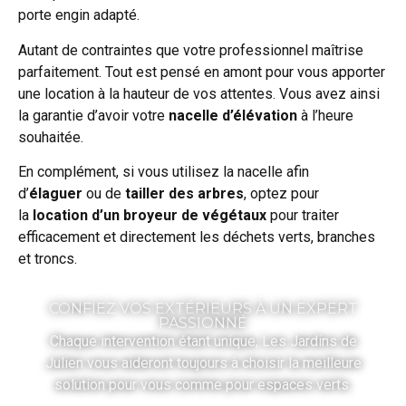
porte engin adapté.
Autant de contraintes que votre professionnel maîtrise
parfaitement. Tout est pensé en amont pour vous apporter
une location à la hauteur de vos attentes. Vous avez ainsi
la garantie d’avoir votre
nacelle d’élévation
à l’heure
souhaitée.
En complément, si vous utilisez la nacelle afin
d’
élaguer
ou de
tailler des arbres
, optez pour
la
location d’un
broyeur de végétaux
pour traiter
efficacement et directement les déchets verts, branches
et troncs.
CONFIEZ VOS EXTÉRIEURS À UN EXPERT
PASSIONNÉ
Chaque intervention étant unique, Les Jardins de
Julien vous aideront toujours à choisir la meilleure
solution pour vous comme pour espaces verts.